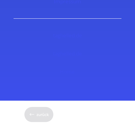
Impressum
taghelled.de
taghelled.de
Home
#
zurück