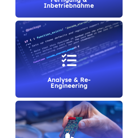
Inbetriebnahme
Als Teil unseres Full-Service-Versprechens
übernehmen wir auch die Fertigung Ihrer

Produkte, Systeme oder Komponenten.
Analyse & Re-
Engineering
Wir helfen bei Produktfehlern,