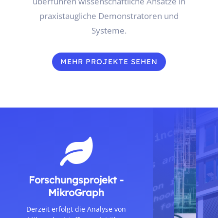
überführen wissenschaftliche Ansätze in
praxistaugliche Demonstratoren und
Systeme.
MEHR PROJEKTE SEHEN

Forschungsprojekt -
MikroGraph
Derzeit erfolgt die Analyse von