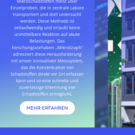
Mikroschadstoffen meist über
Einzelproben, die in zentrale Labore
transportiert und dort untersucht
werden. Diese Methode ist
zeitaufwendig und erlaubt keine
unmittelbare Reaktion auf akute
Belastungen. Das
Forschungsvorhaben „MikroGraph“
adressiert diese Herausforderung
mit einem innovativen Messsystem,
das die Konzentration von
Schadstoffen direkt vor Ort erfassen
kann und so eine schnelle und
zuverlässige Erkennung von
Schadstoffen ermöglicht.
MEHR ERFAHREN