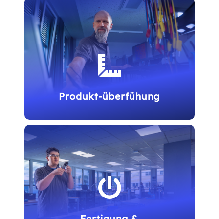
Hardware, Software und Mechanik:
spezialisierte Lösungen für komplexe

Entwicklungsaufgaben.
Produkt-überfühung
Wir bauen Prüf- und Inbetriebnahmemittel,
erstellen Fertigungs- und Prüfunterlagen, und

begleiten Sie bei Zertifizierungen.
Fertigung &