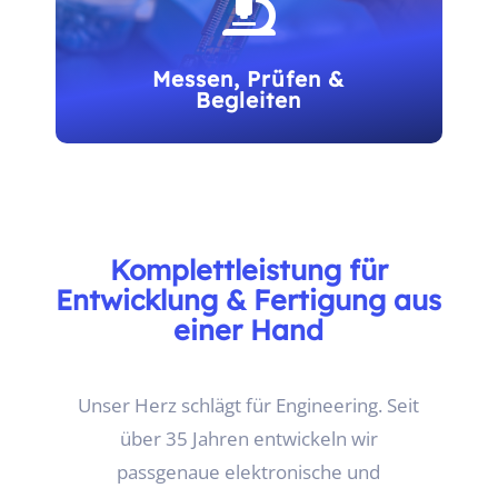

Bauteilobsoleszenz oder verlorenem Wissen.
Messen, Prüfen &
Begleiten
Umfangreiches Labor für Elektronik und
Komplettleistung für
Photonik; Begleitung für Zertifizierungen,
Entwicklung & Fertigung aus
Normenrecherche, Bauteil- und
Layoutbewertung.
einer Hand
Unser Herz schlägt für Engineering. Seit
über 35 Jahren entwickeln wir
passgenaue elektronische und