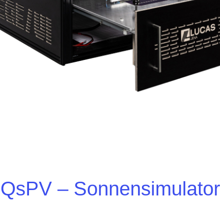
QsPV – Sonnensimulator