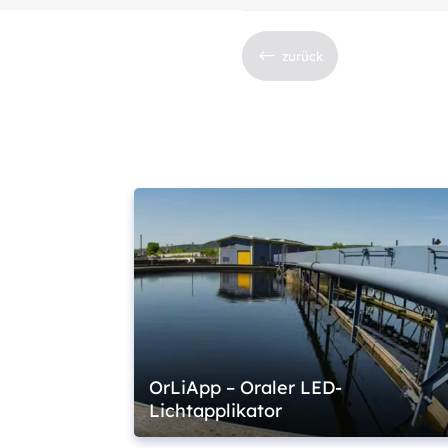
#
zurück
OrLiApp – Oraler LED-
Lichtapplikator