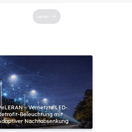
$
weiter
VeLERAN – Vernetzte LED-
Retrofit-Beleuchtung mit
Adaptiver Nachtabsenkung