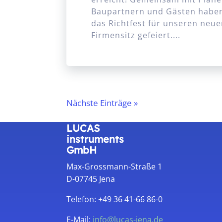
Baupartnern und Gästen haben
das Richtfest für unseren neu
Firmensitz gefeiert....
Nächste Einträge »
LUCAS
instruments
GmbH
Max-Grossmann-Straße 1
D-07745 Jena
Telefon: +49 36 41-66 86-0
E-Mail:
info@lucas-jena.de