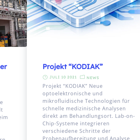
der
Projekt “KODIAK”
JULI 10 2021
NEWS
Projekt “KODIAK” Neue
optoelektronische und
mikrofluidische Technologien für
ue
schnelle medizinische Analysen
lt
direkt am Behandlungsort. Lab-on-
beim
Chip-Systeme integrieren
verschiedene Schritte der
Probenaufbereitung und Analyse
rn,