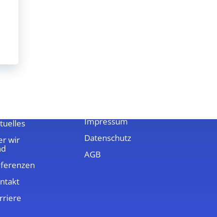
ber uns
Rechtliches
Impressum
tuelles
Datenschutz
r wir
nd
AGB
ferenzen
ntakt
rriere