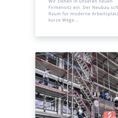
Wir ziehen in unseren neuen
Firmensitz ein. Der Neubau sch
Raum für moderne Arbeitsplät
kurze Wege...