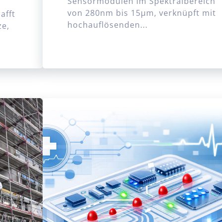
Sensormodulen im Spektralbereich
von 280nm bis 15µm, verknüpft mit
afft
hochauflösenden...
ze,