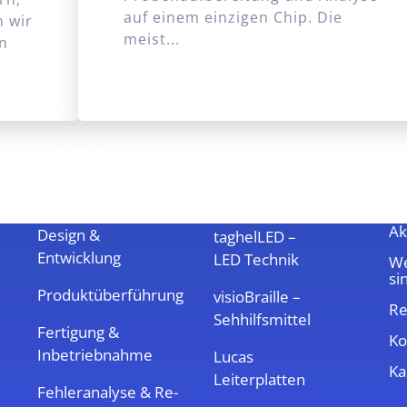
auf einem einzigen Chip. Die
 wir
meist...
en
Leistungen
Marken &
Ü
Produkte
Ak
Design &
taghelLED –
Entwicklung
LED Technik
We
si
Produktüberführung
visioBraille –
Re
Sehhilfsmittel
Fertigung &
Ko
Inbetriebnahme
Lucas
Ka
Leiterplatten
Fehleranalyse & Re-