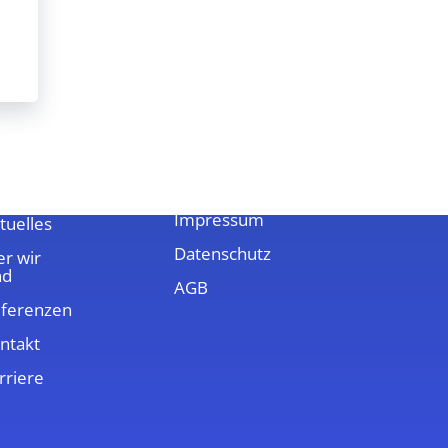
ber uns
Rechtliches
Impressum
tuelles
Datenschutz
r wir
nd
AGB
ferenzen
ntakt
rriere