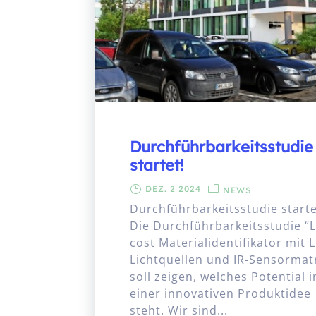
Durchführbarkeitsstudie
startet!
DEZ. 2 2024
NEWS
Durchführbarkeitsstudie starte
Die Durchführbarkeitsstudie “
cost Materialidentifikator mit 
Lichtquellen und IR-Sensormat
soll zeigen, welches Potential i
einer innovativen Produktidee
steht. Wir sind...