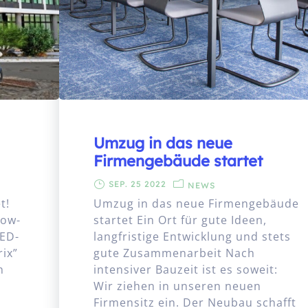
Umzug in das neue
Firmengebäude startet
SEP. 25 2022
NEWS
t!
Umzug in das neue Firmengebäude
Low-
startet Ein Ort für gute Ideen,
LED-
langfristige Entwicklung und stets
rix”
gute Zusammenarbeit Nach
n
intensiver Bauzeit ist es soweit:
Wir ziehen in unseren neuen
Firmensitz ein. Der Neubau schafft