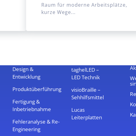
Raum für moderne Arbeitsplätze,
kurze Wege...
Leistungen
Marken &
Ü
Produkte
Ak
Design &
taghelLED –
Entwicklung
LED Technik
We
si
Produktüberführung
visioBraille –
Re
Sehhilfsmittel
Fertigung &
Ko
Inbetriebnahme
Lucas
Ka
Leiterplatten
Fehleranalyse & Re-
Engineering