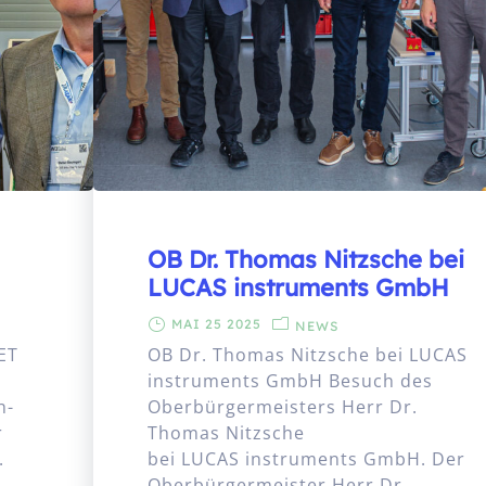
OB Dr. Thomas Nitzsche bei
LUCAS instruments GmbH
MAI 25 2025
NEWS
ET
OB Dr. Thomas Nitzsche bei LUCAS
instruments GmbH Besuch des
h-
Oberbürgermeisters Herr Dr.
r
Thomas Nitzsche
.
bei LUCAS instruments GmbH. Der
Oberbürgermeister Herr Dr.